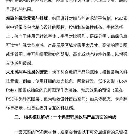
搭配高饱和度的品牌色或产品细节色作为点缀，营造出专业、高端
且现代的氛围。
精致的视觉元素与排版
：韩国设计对细节的追求近乎苛刻。PSD素
材中通常会包含精心设计的图标、按钮和装饰性线条。字体选择
上，倾向于使用无衬线字体，字号对比强烈，层级分明，确保信息
可读性与视觉节奏感。产品展示区域常采用大尺寸、高清的渲染图
或场景图，并可能搭配微妙的阴影、高光或动态模糊效果，以增强
立体感和质感。
未来感与科技感的营造
：为了契合数码产品的属性，模板常融入科
技元素。例如，使用纤细的发光线条、网格背景、低多边形（Low
Poly）图案或抽象的几何图形作为装饰。动态效果的预设（虽在
PSD中为静态图层，但为动效设计留出空间）如悬停状态、卡片翻
转等提示，也旨在提升交互的科技感。
二、 结构模块解析：一个典型韩风数码产品页面的构成
一套完整的PSD素材包，通常会包含以下可分层编辑的关键模